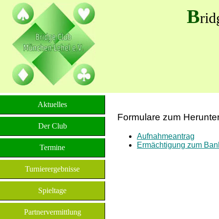
B
ri
Aktuelles
Formulare zum Herunte
Der Club
Aufnahmeantrag
Ermächtigung zum Ban
Termine
Turnierergebnisse
Spieltage
Partnervermittlung